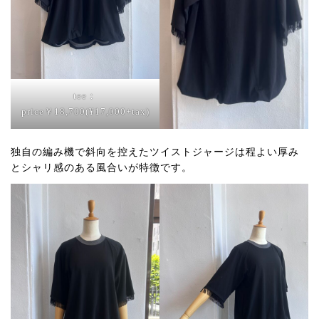
tee：
price￥18,700(¥17,000+tax)
独自の編み機で斜向を控えたツイストジャージは程よい厚み
とシャリ感のある風合いが特徴です。