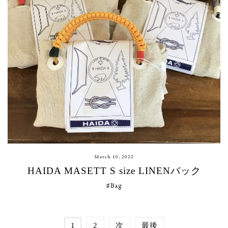
March 10, 2022
HAIDA MASETT S size LINENバック
♯Bag
1
2
次
最後