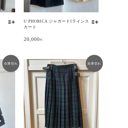
U PHORICA ジャガードIラインス
カート
こ
の
20,000
円
商
品
に
は
在庫切れ
在庫切れ
複
数
の
バ
リ
エ
ー
シ
ョ
ン