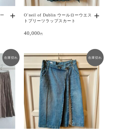
が
あ
カー
O’neil of Dublin ウールローウエス
り
トプリーツラップスカート
ま
す。
40,000
円
オ
プ
シ
ョ
在庫切れ
在庫切れ
ン
は
商
品
ペ
ー
ジ
か
ら
選
択