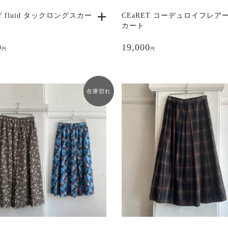
き
Y fluid タックロングスカー
CEaRET コーデュロイフレア
ま
カート
す
こ
の
0
19,000
円
円
商
品
に
は
在庫切れ
複
数
の
バ
リ
エ
ー
シ
ョ
ン
が
あ