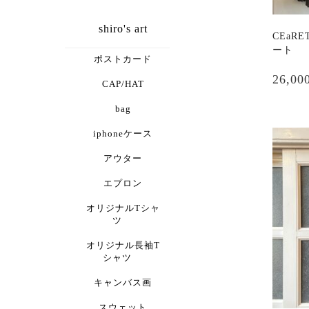
shiro's art
CEaR
ート
ポストカード
こ
の
26,00
CAP/HAT
商
品
bag
に
iphoneケース
は
複
アウター
数
エプロン
の
バ
オリジナルTシャ
リ
ツ
エ
ー
オリジナル長袖T
シャツ
シ
ョ
キャンバス画
ン
が
スウェット