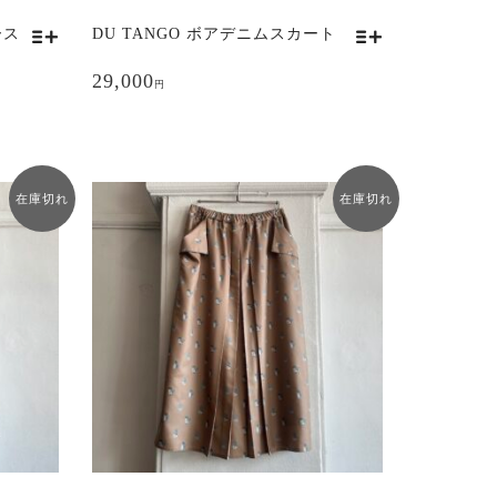
で
き
ース
DU TANGO ボアデニムスカート
こ
ま
の
29,000
す
円
商
品
に
は
複
在庫切れ
在庫切れ
数
の
バ
リ
エ
ー
シ
ョ
ン
が
あ
り