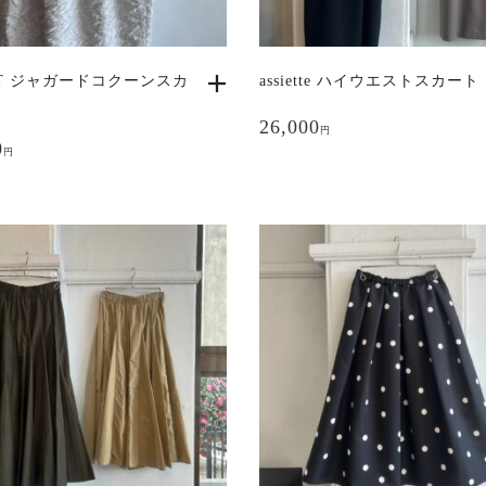
ET ジャガードコクーンスカ
assiette ハイウエストスカート
こ
の
26,000
円
0
商
円
品
に
は
複
数
の
バ
リ
エ
ー
シ
ョ
ン
が