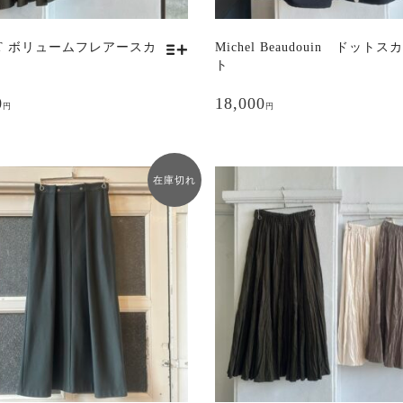
あ
り
ET ボリュームフレアースカ
Michel Beaudouin ドットス
ま
ト
す。
オ
0
18,000
円
円
プ
シ
ョ
ン
在庫切れ
は
商
品
ペ
ー
ジ
か
ら
選
択
で