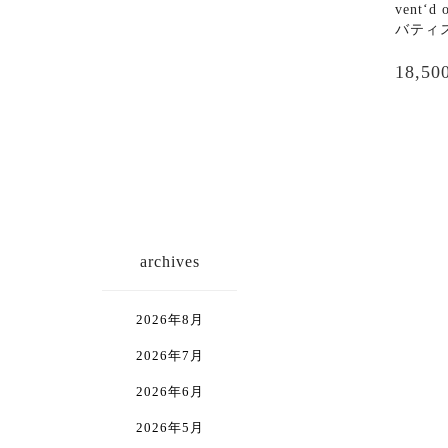
き
vent‘
ま
バティ
こ
す
の
18,50
商
品
に
は
複
数
の
バ
archives
リ
エ
ー
2026年8月
シ
ョ
2026年7月
ン
2026年6月
が
あ
2026年5月
り