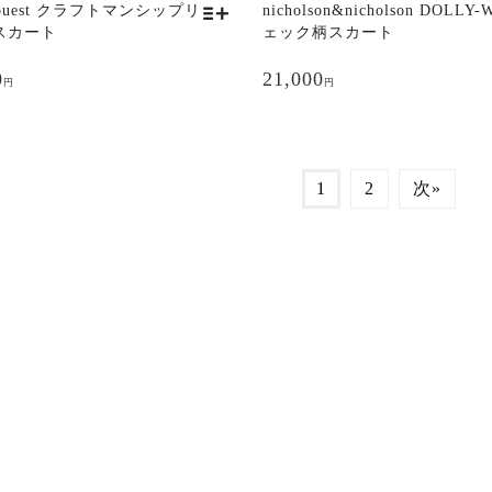
d ouest クラフトマンシップリ
nicholson&nicholson DOLLY-
り
スカート
ェック柄スカート
ま
す。
0
21,000
円
円
オ
プ
シ
ョ
ン
1
2
次»
は
商
品
ペ
ー
ジ
か
ら
選
択
で
き