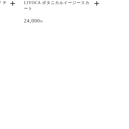
W チ
LIYOCA ボタニカルイージースカ
ま
ート
す。
オ
24,000
円
プ
シ
ョ
ン
は
商
品
ペ
ー
ジ
か
ら
選
択
で
き
ま