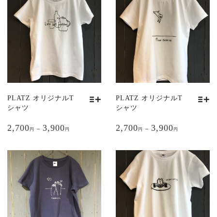
PLATZ オリジナルT
PLATZ オリジナルT
シャツ
シャツ
こ
こ
2,700
3,900
2,700
3,900
の
の
–
–
円
円
円
円
商
商
品
品
に
に
は
は
複
複
数
数
の
の
バ
バ