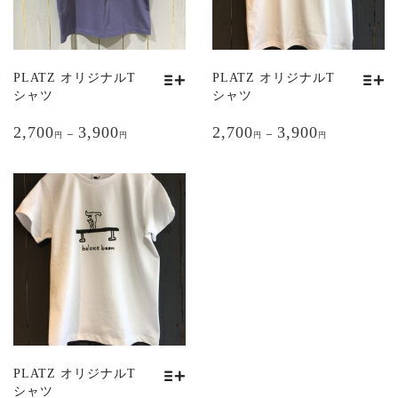
リ
リ
エ
エ
ー
ー
シ
シ
PLATZ オリジナルT
PLATZ オリジナルT
ョ
ョ
シャツ
シャツ
ン
ン
こ
こ
が
が
2,700
3,900
2,700
3,900
の
の
–
–
円
円
円
円
あ
あ
商
商
り
り
品
品
ま
ま
に
に
す。
す。
は
は
オ
オ
複
複
プ
プ
数
数
シ
シ
の
の
ョ
ョ
バ
バ
ン
ン
リ
リ
は
は
エ
エ
商
商
ー
ー
品
品
シ
シ
PLATZ オリジナルT
ペ
ペ
ョ
ョ
シャツ