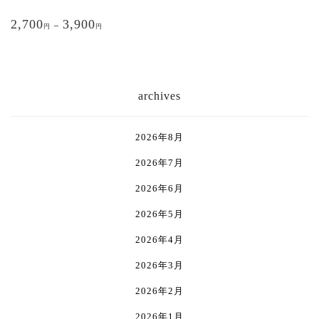
ー
ー
ン
ン
こ
ジ
ジ
が
が
2,700
3,900
の
–
円
円
か
か
あ
あ
商
ら
ら
り
り
品
選
選
ま
ま
に
択
択
す。
す。
は
archives
で
で
オ
オ
複
き
き
プ
プ
数
ま
ま
シ
シ
の
2026年8月
す
す
ョ
ョ
バ
ン
ン
2026年7月
リ
は
は
エ
2026年6月
商
商
ー
品
品
シ
2026年5月
ペ
ペ
ョ
2026年4月
ー
ー
ン
ジ
ジ
が
2026年3月
か
か
あ
ら
ら
り
2026年2月
選
選
ま
2026年1月