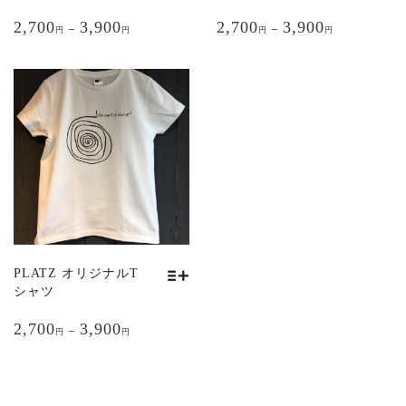
ン
ン
こ
こ
が
が
2,700
3,900
2,700
3,900
の
の
–
–
円
円
円
円
あ
あ
商
商
り
り
品
品
ま
ま
に
に
す。
す。
は
は
オ
オ
複
複
プ
プ
数
数
シ
シ
の
の
ョ
ョ
バ
バ
ン
ン
リ
リ
は
は
エ
エ
商
商
ー
ー
品
品
シ
シ
PLATZ オリジナルT
ペ
ペ
ョ
ョ
シャツ
ー
ー
ン
ン
こ
ジ
ジ
が
が
2,700
3,900
の
–
円
円
か
か
あ
あ
商
ら
ら
り
り
品
選
選
ま
ま
に
択
択