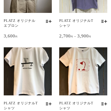
PLATZ オリジナル
PLATZ オリジナルT
エプロン
シャツ
こ
こ
3,600
2,700
3,900
の
の
–
円
円
円
商
商
品
品
に
に
は
は
複
複
数
数
の
の
バ
バ
リ
リ
エ
エ
ー
ー
シ
シ
PLATZ オリジナルT
PLATZ オリジナルT
ョ
ョ
シャツ
シャツ