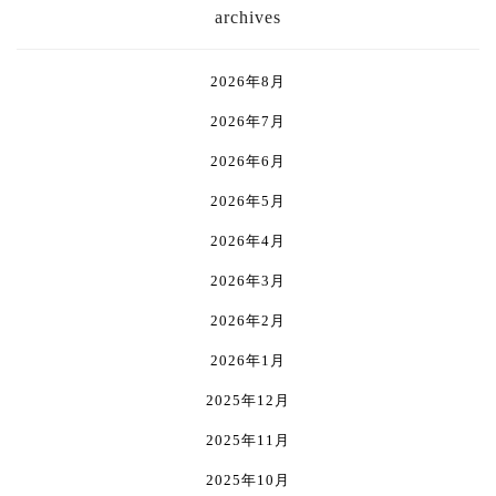
す。
す。
は
archives
で
で
オ
オ
複
き
き
プ
プ
数
ま
ま
シ
シ
の
2026年8月
す
す
ョ
ョ
バ
ン
ン
2026年7月
リ
は
は
エ
2026年6月
商
商
ー
品
品
シ
2026年5月
ペ
ペ
ョ
2026年4月
ー
ー
ン
ジ
ジ
が
2026年3月
か
か
あ
ら
ら
り
2026年2月
選
選
ま
2026年1月
択
択
す。
で
で
オ
2025年12月
き
き
プ
ま
ま
シ
2025年11月
す
す
ョ
2025年10月
ン