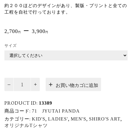
約２００ほどのデザインがあり、製版・プリントと全ての
工程を自社で行っております。
–
2,700
3,900
円
円
サイズ
PLATZ
お買い物カゴに追加
オ
リ
ジ
PRODUCT ID:
13389
ナ
商品コード:
71 JYUTAI PANDA
ル
カテゴリー:
,
,
,
,
KID'S
LADIES'
MEN'S
SHIRO'S ART
T
オリジナルTシャツ
シ