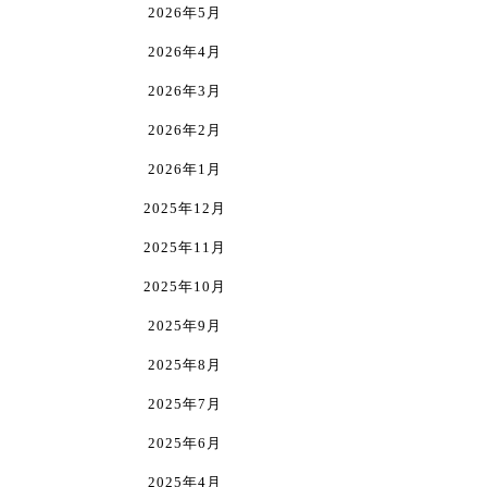
エ
は
は
2026年5月
ー
商
商
2026年4月
シ
品
品
ョ
2026年3月
ペ
ペ
ン
ー
ー
2026年2月
が
ジ
ジ
2026年1月
あ
か
か
2025年12月
り
ら
ら
ま
2025年11月
選
選
す。
択
択
2025年10月
オ
で
で
2025年9月
プ
き
き
シ
2025年8月
ま
ま
ョ
す
す
2025年7月
ン
2025年6月
は
2025年4月