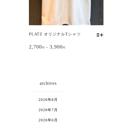
リ
リ
エ
エ
ー
ー
シ
シ
ョ
ョ
PLATZ オリジナルTシャツ
こ
ン
ン
2,700
3,900
–
の
円
円
が
が
商
あ
あ
品
り
り
に
ま
ま
は
す。
す。
archives
複
オ
オ
数
プ
プ
2026年8月
の
シ
シ
2026年7月
バ
ョ
ョ
リ
2026年6月
ン
ン