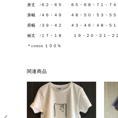
身丈 /６２・６５ ６５・６８・７１・７４
身幅 /４６・４９ ４８・５０・５３・５５
肩幅 /３９・４２ ４３・４６・４８・５１
袖丈 /１７・１８ １９・２０・２１・２
＊cotton １００％
関連商品