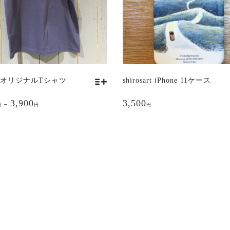
Z オリジナルTシャツ
shirosart iPhone 11ケース
3,900
3,500
–
円
円
円