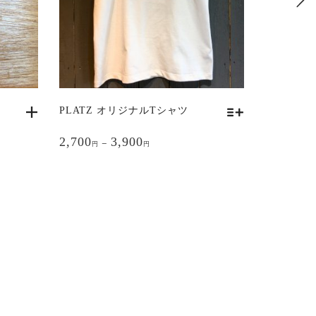
PLATZ オリジナルTシャツ
こ
2,700
3,900
–
の
円
円
商
品
に
は
複
数
の
バ