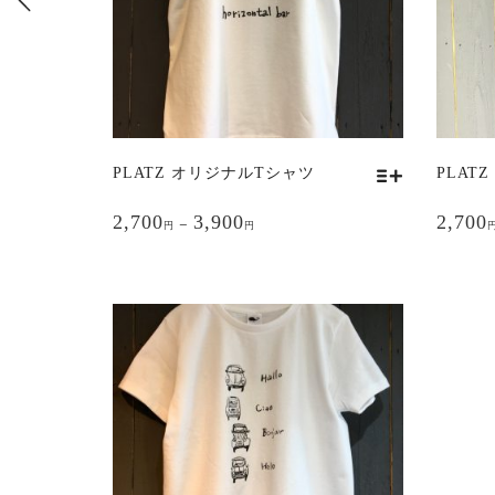
PLATZ オリジナルTシャツ
PLAT
こ
こ
2,700
3,900
2,700
–
の
の
円
円
商
商
品
品
に
に
は
は
複
複
数
数
の
の
バ
バ