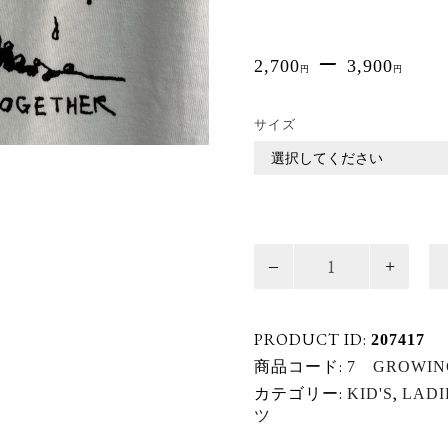
–
2,700
3,900
円
円
サイズ
PLATZ
オ
リ
ジ
PRODUCT ID:
207417
ナ
ル
商品コード:
7 GROWIN
T
カテゴリー:
,
KID'S
LADI
シ
ツ
ャ