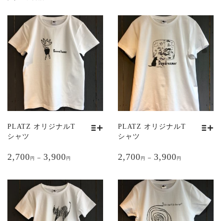
PLATZ オリジナルT
PLATZ オリジナルT
シャツ
シャツ
こ
こ
2,700
3,900
2,700
3,900
の
の
–
–
円
円
円
円
商
商
品
品
に
に
は
は
複
複