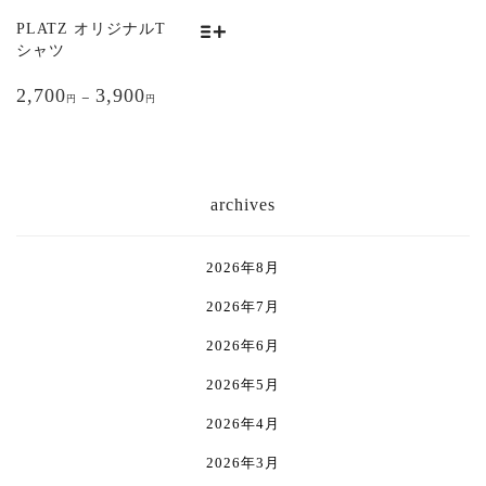
品
品
シ
シ
PLATZ オリジナルT
ペ
ペ
ョ
ョ
シャツ
ー
ー
ン
ン
こ
ジ
ジ
が
が
2,700
3,900
の
–
円
円
か
か
あ
あ
商
ら
ら
り
り
品
選
選
ま
ま
に
択
択
す。
す。
は
archives
で
で
オ
オ
複
き
き
プ
プ
数
ま
ま
シ
シ
の
2026年8月
す
す
ョ
ョ
バ
ン
ン
2026年7月
リ
は
は
エ
2026年6月
商
商
ー
品
品
シ
2026年5月
ペ
ペ
ョ
2026年4月
ー
ー
ン
ジ
ジ
が
2026年3月
か
か
あ