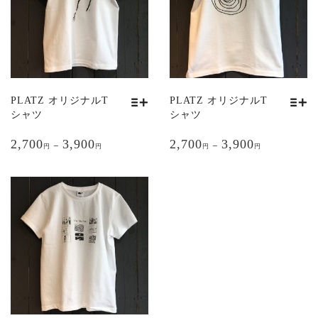
数
数
の
の
バ
バ
リ
リ
エ
エ
ー
ー
シ
シ
PLATZ オリジナルT
PLATZ オリジナルT
ョ
ョ
シャツ
シャツ
ン
ン
こ
こ
が
が
2,700
3,900
2,700
3,900
の
の
–
–
円
円
円
円
あ
あ
商
商
り
り
品
品
ま
ま
に
に
す。
す。
は
は
オ
オ
複
複
プ
プ
数
数
シ
シ
の
の
ョ
ョ
バ
バ
ン
ン
リ
リ
は
は
エ
エ
商
商
ー
ー