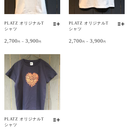
リ
リ
エ
エ
ー
ー
シ
シ
PLATZ オリジナルT
PLATZ オリジナルT
ョ
ョ
シャツ
シャツ
ン
ン
こ
こ
が
が
2,700
3,900
2,700
3,900
の
の
–
–
円
円
円
円
あ
あ
商
商
り
り
品
品
ま
ま
に
に
す。
す。
は
は
オ
オ
複
複
プ
プ
数
数
シ
シ
の
の
ョ
ョ
バ
バ
ン
ン
リ
リ
は
は
エ
エ
商
商
ー
ー
品
品
シ
シ
PLATZ オリジナルT
ペ
ペ
ョ
ョ
シャツ
ー
ー