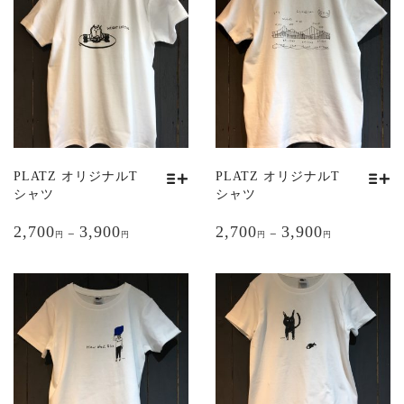
PLATZ オリジナルT
PLATZ オリジナルT
シャツ
シャツ
こ
こ
2,700
3,900
2,700
3,900
の
の
–
–
円
円
円
円
商
商
品
品
に
に
は
は
複
複
数
数
の
の
バ
バ