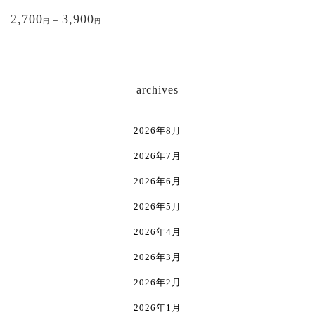
ン
ン
こ
ジ
ジ
が
が
2,700
3,900
の
–
円
円
か
か
あ
あ
商
ら
ら
り
り
品
選
選
ま
ま
に
択
択
す。
す。
は
archives
で
で
オ
オ
複
き
き
プ
プ
数
ま
ま
シ
シ
の
2026年8月
す
す
ョ
ョ
バ
ン
ン
2026年7月
リ
は
は
エ
2026年6月
商
商
ー
品
品
シ
2026年5月
ペ
ペ
ョ
2026年4月
ー
ー
ン
ジ
ジ
が
2026年3月
か
か
あ
ら
ら
り
2026年2月
選
選
ま
2026年1月
択
択
す。